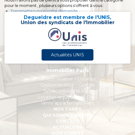
Nous n'avons pas de biens à vous proposer dans la catégorie
pour le moment , plusieurs options s'offrent à vous :
Transmettez-nous votre demande
Degueldre est membre de l'UNIS,
Union des syndicats de l'Immobilier
Actualités UNIS
Immobilier Paris
Gestion locative – Location
Gestion locative – Gestion
Syndic coproriété Paris
Location appartement Paris
Vente appartement Paris
NOS TARIFS
QUI SOMMES-NOUS ?
CONTACT
ACTUALITÉS
MON COMPTE