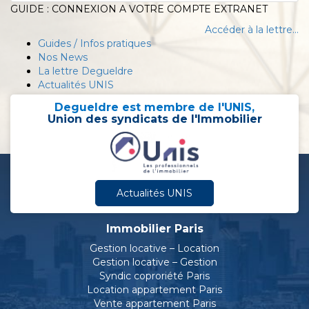
GUIDE : CONNEXION A VOTRE COMPTE EXTRANET
Accéder à la lettre...
Guides / Infos pratiques
Nos News
La lettre Degueldre
Actualités UNIS
Degueldre est membre de l'UNIS,
Union des syndicats de l'Immobilier
Actualités UNIS
Immobilier Paris
Gestion locative – Location
Gestion locative – Gestion
Syndic coproriété Paris
Location appartement Paris
Vente appartement Paris