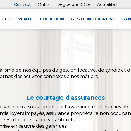
Contact
Outils
Degueldre & Cie
Actualités
CUEIL
VENTE
LOCATION
GESTION LOCATIVE
SYN
alisme de nos équipes de gestion locative, de syndic et 
nes des activités connexes à nos métiers :
Le courtage d'assurances
de vos biens : souscription de l'assurance multirisques 
ntie loyers impayés, assurance propriétaire non occupan
ées à la défense de vos intérêts.
ise en œuvre des garanties.