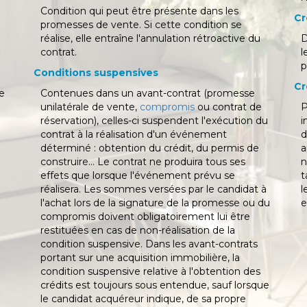
Condition qui peut être présente dans les
Cr
promesses de vente. Si cette condition se
réalise, elle entraîne l'annulation rétroactive du
D
contrat.
l
p
Conditions suspensives
Cr
ue
Contenues dans un avant-contrat (promesse
unilatérale de vente,
compromis
ou contrat de
P
réservation), celles-ci suspendent l'exécution du
i
contrat à la réalisation d'un événement
d
déterminé : obtention du crédit, du permis de
a
construire... Le contrat ne produira tous ses
n
effets que lorsque l'événement prévu se
t
réalisera. Les sommes versées par le candidat à
l
l'achat lors de la signature de la promesse ou du
e
compromis doivent obligatoirement lui être
restituées en cas de non-réalisation de la
condition suspensive. Dans les avant-contrats
portant sur une acquisition immobilière, la
condition suspensive relative à l'obtention des
crédits est toujours sous entendue, sauf lorsque
le candidat acquéreur indique, de sa propre