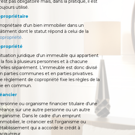
'est pas obligatoire mais, dans la pratique, il est
oujours utilisé.
propriétaire
ropriétaire d'un bien immobilier dans un
âtiment dont le statut répond à celui de la
opropriété
.
propriété
ituation juridique d'un immeuble qui appartient
 la fois à plusieurs personnes et à chacune
'elles séparément. L'immeuble est donc divisé
n parties communes et en parties privatives.
e règlement de copropriété fixe les règles de la
ie en commun.
éancier
ersonne ou organisme financier titulaire d'une
réance sur une autre personne ou un autre
rganisme. Dans le cadre d'un emprunt
mmobilier, le créancier est l'organisme ou
'établissement qui a accordé le crédit à
'acquéreur