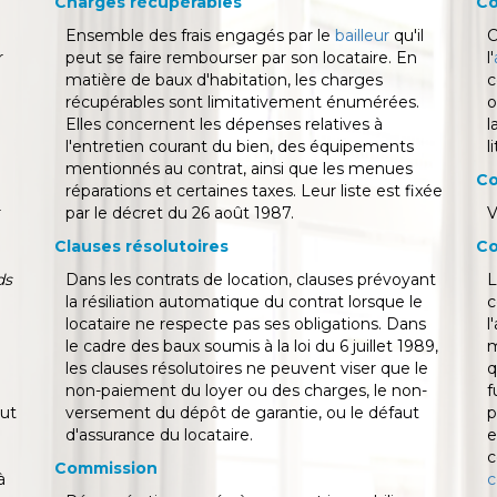
Charges récupérables
Co
Ensemble des frais engagés par le
bailleur
qu'il
r
peut se faire rembourser par son locataire. En
l'
matière de baux d'habitation, les charges
c
récupérables sont limitativement énumérées.
o
Elles concernent les dépenses relatives à
l
l'entretien courant du bien, des équipements
l
mentionnés au contrat, ainsi que les menues
Co
réparations et certaines taxes. Leur liste est fixée
r
par le décret du 26 août 1987.
V
Clauses résolutoires
Co
ds
Dans les contrats de location, clauses prévoyant
L
la résiliation automatique du contrat lorsque le
c
locataire ne respecte pas ses obligations. Dans
l
le cadre des baux soumis à la loi du 6 juillet 1989,
m
les clauses résolutoires ne peuvent viser que le
q
non-paiement du loyer ou des charges, le non-
f
eut
versement du dépôt de garantie, ou le défaut
p
d'assurance du locataire.
e
c
Commission
à
c