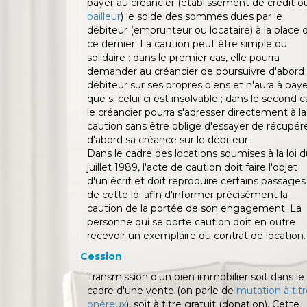
payer au créancier (établissement de crédit o
bailleur
) le solde des sommes dues par le
débiteur (emprunteur ou locataire) à la place 
ce dernier. La caution peut être simple ou
solidaire : dans le premier cas, elle pourra
demander au créancier de poursuivre d'abord 
débiteur sur ses propres biens et n'aura à pay
que si celui-ci est insolvable ; dans le second c
le créancier pourra s'adresser directement à la
caution sans être obligé d'essayer de récupér
d'abord sa créance sur le débiteur.
Dans le cadre des locations soumises à la loi d
juillet 1989, l'acte de caution doit faire l'objet
d'un écrit et doit reproduire certains passages
de cette loi afin d'informer précisément la
caution de la portée de son engagement. La
personne qui se porte caution doit en outre
recevoir un exemplaire du contrat de location.
Cession
Transmission d'un bien immobilier soit dans le
cadre d'une vente (on parle de
mutation à tit
onéreux
), soit à titre gratuit (donation). Cette