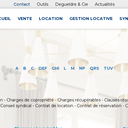
Contact
Outils
Degueldre & Cie
Actualités
CUEIL
VENTE
LOCATION
GESTION LOCATIVE
SYN
A
B
C
DEF
GHI
L
M
NP
QRS
TUV
ion - Charges de copropriété - Charges récupérables - Clauses r
Conseil syndical - Contrat de location - Contrat de réservation - C