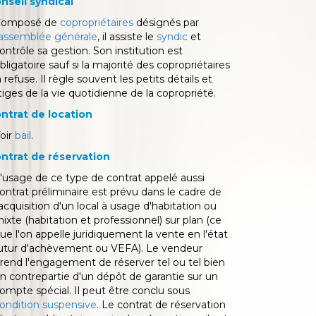
nseil syndical
Composé de
copropriétaires
désignés par
assemblée générale
, il assiste le
syndic
et
ontrôle sa gestion. Son institution est
bligatoire sauf si la majorité des copropriétaires
a refuse. Il règle souvent les petits détails et
itiges de la vie quotidienne de la copropriété.
ntrat de location
oir
bail
.
ntrat de réservation
'usage de ce type de contrat appelé aussi
ontrat préliminaire est prévu dans le cadre de
'acquisition d'un local à usage d'habitation ou
ixte (habitation et professionnel) sur plan (ce
ue l'on appelle juridiquement la vente en l'état
utur d'achèvement ou VEFA). Le vendeur
rend l'engagement de réserver tel ou tel bien
n contrepartie d'un dépôt de garantie sur un
ompte spécial. Il peut être conclu sous
ondition suspensive
. Le contrat de réservation