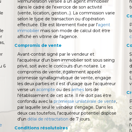
u
Rémunération versée à un agent immobilier
n
dans le cadre de l'exercice de son activité
t
de
(vente, location, gestion...). La commission varie
Co
selon le type de transaction ou d'opération
effectuée. Elle est librement fixée par l'
agent
P
le
immobilier
mais son mode de calcul doit être
b
er
affiché en vitrine de l'agence.
c
as,
Compromis de vente
Co
er
Avant-contrat signé par le vendeur et
S
l'acquéreur d'un bien immobilier soit sous seing
à
u 6
privé, soit avec le concours d'un notaire. Le
d
compromis de vente, également appelé
e
promesse synallagmatique de vente, engage
L
les deux parties et il est d'usage que l'acquéreur
v
verse un
acompte
ou des
arrhes
lors de
Cr
l'établissement de cet acte. Il ne doit pas être
confondu avec la
promesse unilatérale de vente
,
P
par laquelle seul le vendeur s'engage. Dans les
c
deux cas toutefois, l'acquéreur potentiel dispose
o
d'un
délai de rétractation
de 7 jours.
i
re
l
Conditions résolutoires
l