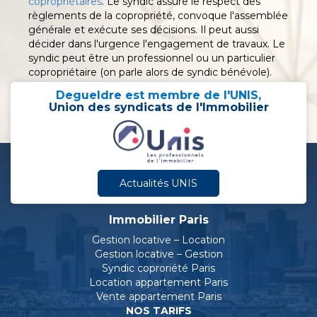
copropriétaires
. Le syndic assure le respect des
règlements de la copropriété, convoque l'assemblée
générale et exécute ses décisions. Il peut aussi
décider dans l'urgence l'engagement de travaux. Le
syndic peut être un professionnel ou un particulier
copropriétaire (on parle alors de syndic bénévole).
Degueldre est membre de l'UNIS,
Union des syndicats de l'Immobilier
Actualités UNIS
Immobilier Paris
Gestion locative – Location
Gestion locative – Gestion
Syndic coproriété Paris
Location appartement Paris
Vente appartement Paris
NOS TARIFS