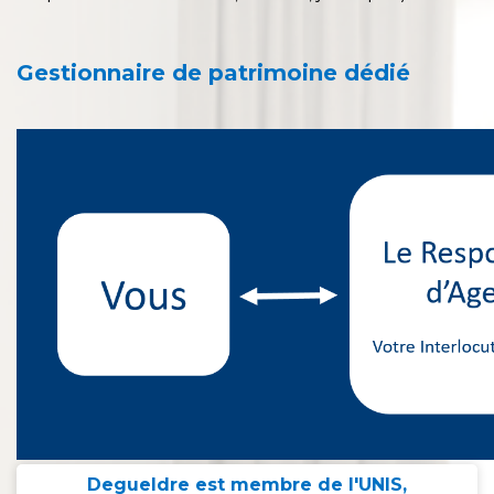
Gestionnaire de patrimoine dédié
Degueldre est membre de l'UNIS,