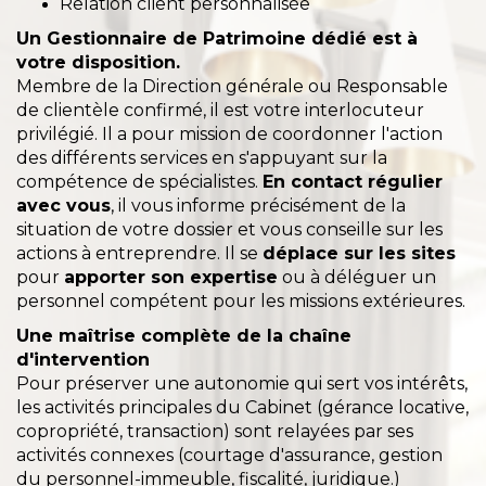
Relation client personnalisée
Un Gestionnaire de Patrimoine dédié est à
votre disposition.
Membre de la Direction générale ou Responsable
de clientèle confirmé, il est votre interlocuteur
privilégié. Il a pour mission de coordonner l'action
des différents services en s'appuyant sur la
compétence de spécialistes.
En contact régulier
avec vous
, il vous informe précisément de la
situation de votre dossier et vous conseille sur les
actions à entreprendre. Il se
déplace sur les sites
pour
apporter son expertise
ou à déléguer un
personnel compétent pour les missions extérieures.
Une maîtrise complète de la chaîne
d'intervention
Pour préserver une autonomie qui sert vos intérêts,
les activités principales du Cabinet (gérance locative,
copropriété, transaction) sont relayées par ses
activités connexes (courtage d'assurance, gestion
du personnel-immeuble, fiscalité, juridique.)