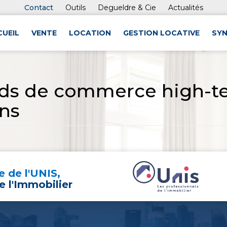
Contact
Outils
Degueldre & Cie
Actualités
CUEIL
VENTE
LOCATION
GESTION LOCATIVE
SYN
nds de commerce high-t
ns
 de l'UNIS,
e l'Immobilier