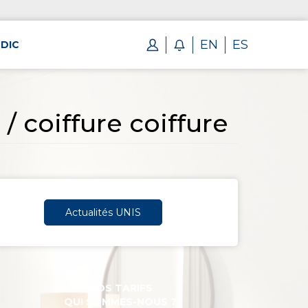
EN
ES
DIC
 coiffure coiffure
Actualités UNIS
NOS TARIFS
QUI SOMMES-NOUS ?